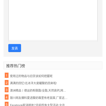
发表
推荐热门榜
1
使用过的物品与旧货该如何把握呢
2
满满的回忆!北冰洋大瓷罐酸奶回来啦!
3
澳洲精品丨德运奶粉脱脂/全脂,天然高钙,网红爆款背后的秘密~
4
银川网友爆料夏进酸奶箱里有老鼠屎,厂家这样回应…
5
Facebook取消明年7月前所有大型活动 允许在家工作至5月底