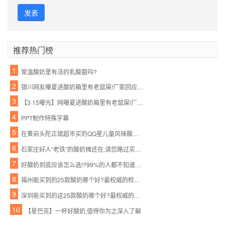
发表
推荐热门榜
1
常温酸奶里有活的乳酸菌吗?
2
银川网友曝夏进酸奶箱里有老鼠屎!厂家回应失误了?
3
【3·15曝光】网曝夏进酸奶箱里有老鼠屎!厂家这样回应…
4
PPT制作特殊字幕
5
在黄岩头陀正斌超市买的QQ星儿童风味酸奶,里面黑不溜秋好恶心
6
石家庄好人“老铁”的酸奶摊还在,请您路过买杯酸奶,帮帮他的家人吧!
7
好酸奶到底应该怎么选!?99%的人都不知道风味酸奶是什么
8
福州能买到的25款酸奶哪个好?最权威的检测来了!结果你想不到……
9
深圳能买到的这25款酸奶哪个好?最权威的检测来了!检测结果……
10
【星巴克】一杯好酸奶,值得你为之深入了解