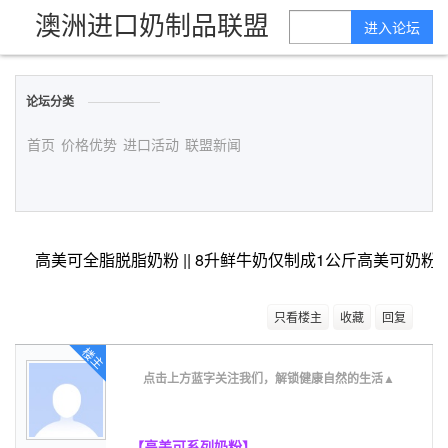
澳洲进口奶制品联盟
进入论坛
论坛分类
首页
价格优势
进口活动
联盟新闻
高美可全脂脱脂奶粉 || 8升鲜牛奶仅制成1公斤高美可奶粉
只看楼主
收藏
回复
楼主
点击上方蓝字关注我们，解锁健康自然的生活▲
【高美可系列奶粉】