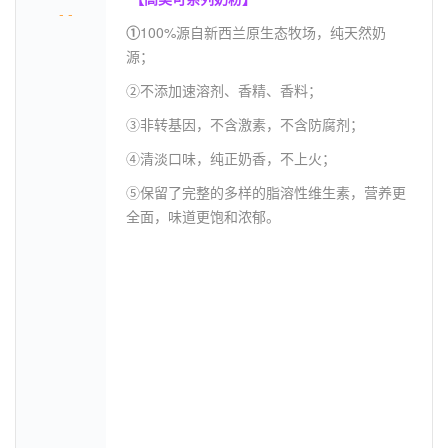
- -
①
100%源自新西兰原生态牧场，纯天然奶
源；
②不添加速溶剂、香精、香料；
③非转基因，不含激素，不含防腐剂；
④清淡口味，纯正奶香，不上火；
⑤保留了完整的多样的脂溶性维生素，营养更
全面，味道更饱和浓郁。