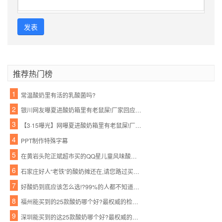
发表
推荐热门榜
1
常温酸奶里有活的乳酸菌吗?
2
银川网友曝夏进酸奶箱里有老鼠屎!厂家回应失误了?
3
【3·15曝光】网曝夏进酸奶箱里有老鼠屎!厂家这样回应…
4
PPT制作特殊字幕
5
在黄岩头陀正斌超市买的QQ星儿童风味酸奶,里面黑不溜秋好恶心
6
石家庄好人“老铁”的酸奶摊还在,请您路过买杯酸奶,帮帮他的家人吧!
7
好酸奶到底应该怎么选!?99%的人都不知道风味酸奶是什么
8
福州能买到的25款酸奶哪个好?最权威的检测来了!结果你想不到……
9
深圳能买到的这25款酸奶哪个好?最权威的检测来了!检测结果……