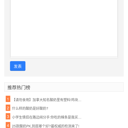
发表
推荐热门榜
1
【请勿食用】加拿大知名酸奶里有塑料!鸡块、摇篮、玩具…一大波都在召回!
2
什么样的酸奶是好酸奶?
3
小学生情侣在路边闹分手:你吃的辣条是我买的,喝的酸奶也是我买的!看得我好心酸...
4
25款酸奶PK,到底哪个好?最权威的检测来了!