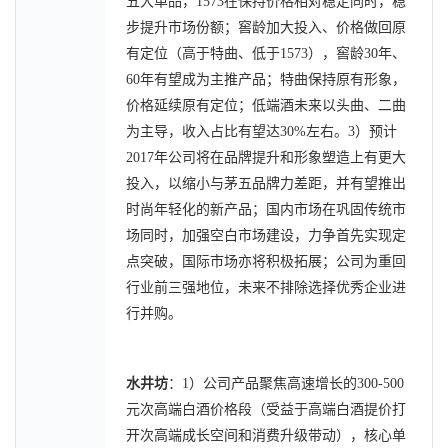
五大单品，1573在保持价格相对稳定同时，稳
步提升市场份额；窖龄加大投入、价格做回原
有定位（高于特曲、低于1573），窖龄30年、
60年有望成为主推产品；特曲保持原有形象，
价格延续原有定位；低端酒未来以头曲、二曲
为主导，收入占比有望达30%左右。3）预计
2017年公司将在品牌提升和形象塑造上有更大
投入，以缩小与茅五品牌力差距，并有望推出
时尚年轻化的新产品；国内市场在巩固传统市
场同时，加强空白市场建设，力争首先实现定
点突破，国际市场亦将积极拓展；公司为重回
行业前三强地位，未来不排除选择优秀企业进
行并购。
水井坊
：1）公司产品聚焦高速增长的300-500
元次高端白酒价格段（受益于高端白酒提价打
开次高端成长空间和消费升级带动），核心单