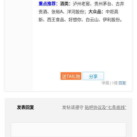
泸州老窖、贵州茅台、古井
重点推荐：
酒类：
贡酒、张裕A、洋河股份
；
大众品：
中炬高
新、西王食品、好想你、白云山、伊利股份。
送TA礼物
分享
举报
|
1楼
回复
发表回复
发帖请遵守
贴吧协议及“七条底线”