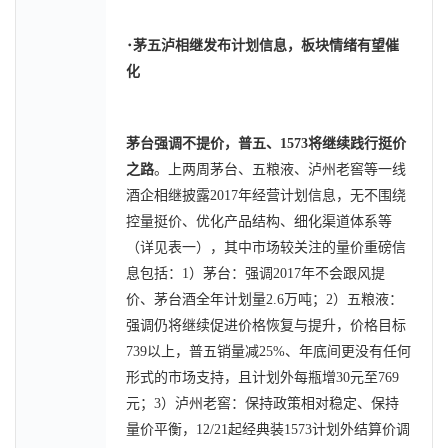
･
茅五泸相继发布计划信息，板块情绪有望催
化
茅台强调不提价，普五、1573将继续践行挺价
之路
。上两周茅台、五粮液、泸州老窖等一线
酒企相继披露2017年经营计划信息，无不围绕
控量挺价、优化产品结构、细化渠道体系等
（详见表一），其中市场较关注的量价重磅信
息包括：1）茅台：强调2017年不会跟风提
价、茅台酒全年计划量2.6万吨；2）五粮液：
强调仍将继续促进价格恢复与提升，价格目标
739以上，普五销量减25%、年底间更没有任何
形式的市场支持，且计划外每瓶增30元至769
元；3）泸州老窖：保持政策相对稳定、保持
量价平衡，12/21起经典装1573计划外结算价调