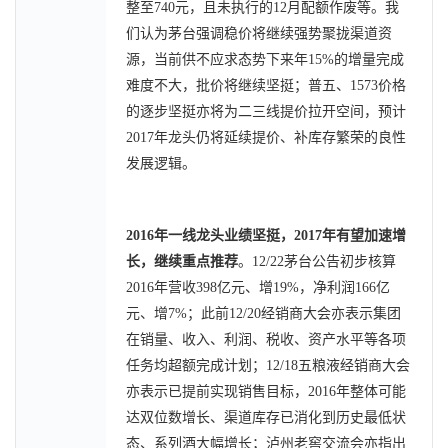
整至740元，且未执行的12月配额作废等。我
们认为茅台强调稳价将继续强势聚拢渠道资
源，当前供不应求态势下来年15%的增量完成
难度不大，批价将继续坚挺；普五、1573价格
的逐步坚挺亦将为二三线提价拉开空间，预计
2017年龙头仍将延续提价、补库存繁荣的良性
发展逻辑。
2016年一线龙头业绩坚挺，2017年有望加速增
长，继续重点推荐
。12/22茅台公告初步核算
2016年营收398亿元、增19%，净利润166亿
元、增7%；此前12/20经销商大会亦表示集团
在销量、收入、利润、税收、资产水平等各项
任务均超额完成计划；12/18五粮液经销商大会
亦表示已提前实现销售目标，2016年整体可能
达双位数增长、渠道库存已消化到历史最低状
态、系列酒大幅增长；泸州老窖交流会亦指出