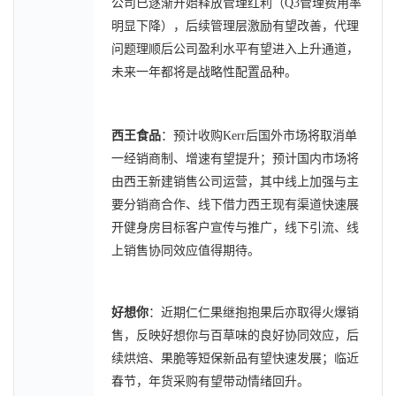
公司已逐渐开始释放管理红利（Q3管理费用率
明显下降），后续管理层激励有望改善，代理
问题理顺后公司盈利水平有望进入上升通道，
未来一年都将是战略性配置品种。
西王食品
：预计收购Kerr后国外市场将取消单
一经销商制、增速有望提升；预计国内市场将
由西王新建销售公司运营，其中线上加强与主
要分销商合作、线下借力西王现有渠道快速展
开健身房目标客户宣传与推广，线下引流、线
上销售协同效应值得期待。
好想你
：近期仁仁果继抱抱果后亦取得火爆销
售，反映好想你与百草味的良好协同效应，后
续烘焙、果脆等短保新品有望快速发展；临近
春节，年货采购有望带动情绪回升。