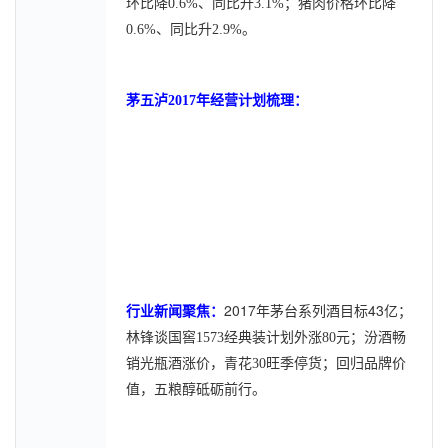
环比降0.6%、同比升3.1%；猪肉价格环比降
0.6%、同比升2.9%。
茅五泸2017年经营计划梳理：
2017年茅台系列酒目标43亿
行业新闻聚焦：
；
林锋谈国窖1573经典装计划外涨80元；汾酒畅
销光瓶酒涨价，青花30旺季停货；回归品牌价
值，五粮醇砥砺前行。