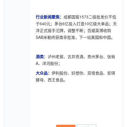
行业新闻聚焦：
成都国窖1573二级批发价不低
于640元；茅台6亿投入打造10亿级大单品；天
洋正式接手沱牌，调整不断；百威英博收购
SAB米勒终获南非批准，下一站美国和中国。
酒类：
泸州老窖、古井贡酒、贵州茅台、张裕
A、洋河股份；
大众品：
伊利股份、好想你、双塔食品、安琪
酵母、西王食品。