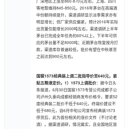
广深地区上涨至860-870元左右，上海、四川
等地暂维持845-850元。2016年茅台在高端酒
中份额持续提升，渠道调研显示淡季需求亦有
明显增长；但厂家供应偏紧，预计2016年实际
出货量仅能增长2000吨左右，渠道调研上半年
茅台已完成全年任务的60%以上，下半年可供
应的茅台量不足8000吨；近期茅台恢复按月打
款，渠道库存普遍较低，批价有望在中秋甚至
之前达到900元左右。
国窖1573经典装上调二批指导价至640元，紧
贴五粮液定价。
1）1573上调批价
：据今日头
条报道，6月30日国窖1573专营公司成都子公
司泸州久泰向成都经销商发布价格令，要求52
度经典装二批价不低于640元，终端价建议不
低于680元，自6月中旬公司宣布经典装1573
停货后，此为首份相关的涨价文件（不讨论老
酒）。据渠道调研，情况属实，且全国地区皆