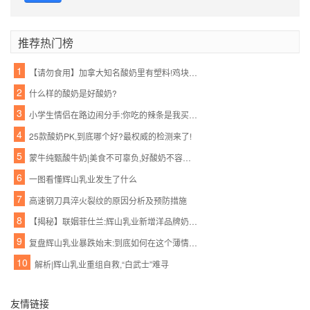
推荐热门榜
1
【请勿食用】加拿大知名酸奶里有塑料!鸡块、摇篮、玩具…一大波都在召回!
2
什么样的酸奶是好酸奶?
3
小学生情侣在路边闹分手:你吃的辣条是我买的,喝的酸奶也是我买的!看得我好心酸...
4
25款酸奶PK,到底哪个好?最权威的检测来了!
5
蒙牛纯甄酸牛奶|美食不可辜负,好酸奶不容错过!
6
一图看懂辉山乳业发生了什么
7
高速钢刀具淬火裂纹的原因分析及预防措施
8
【揭秘】联姻菲仕兰:辉山乳业新增洋品牌奶粉意欲为何?
9
复盘辉山乳业暴跌始末:到底如何在这个薄情的市场深情地活着?
10
解析|辉山乳业重组自救,“白武士”难寻
友情链接