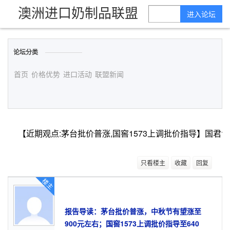
澳洲进口奶制品联盟
进入论坛
论坛分类
首页
价格优势
进口活动
联盟新闻
只看楼主
收藏
回复
楼主
报告导读：
茅台批价普涨，中秋节有望涨至
900元左右；国窖1573上调批价指导至640