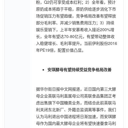
粉，Q2仍可享受成本红利；2）全年看，预计
原奶成本将趋于平稳，原奶供给逐步消化下市
场促销压力有望趋缓，竞争格局改善有望释放
部分毛利率、并减少销售费用压力；3）持续
娱乐营销下，上半年安慕希收入接近200%增
长，全年有望达70-80亿元，有望带动整体收
入稳健增长、毛利率提升。当前伊利股份2016
年PE19倍，配置价值凸显。
安琪酵母有望持续受益竞争格局改善
据华尔街日报中文网报道，近日国内第三大酵
母企业英联马利直属母公司英联食品集团正考
虑出售旗下中国糖类业务，而结合此前英联马
利关闭东北新厂、外籍总监调离等事件，我们
认为马利退出中国进程将日渐加速，而安琪酵
母作为国内最大酵母企业将有望快速蚕食马利