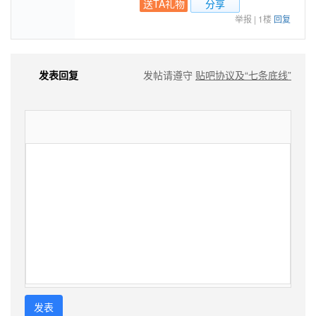
送TA礼物
分享
举报
|
1楼
回复
发表回复
发帖请遵守
贴吧协议及“七条底线”
发表