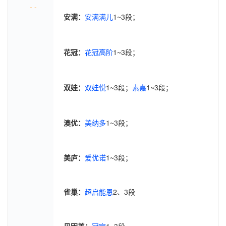
- -
安满：
安满满儿
1~3段；
花冠：
花冠高阶
1~3段；
双娃：
双娃悦
1~3段；
素嘉
1~3段；
澳优：
美纳多
1~3段；
美庐：
爱优诺
1~3段；
雀巢：
超启能恩
2、3段
贝因美：
冠宝
1~3段