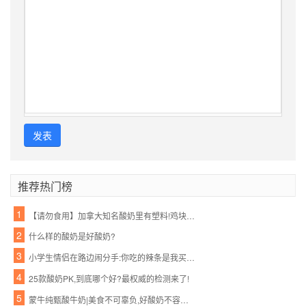
发表
推荐热门榜
1
【请勿食用】加拿大知名酸奶里有塑料!鸡块、摇篮、玩具…一大波都在召回!
2
什么样的酸奶是好酸奶?
3
小学生情侣在路边闹分手:你吃的辣条是我买的,喝的酸奶也是我买的!看得我好心酸...
4
25款酸奶PK,到底哪个好?最权威的检测来了!
5
蒙牛纯甄酸牛奶|美食不可辜负,好酸奶不容错过!