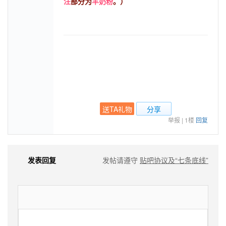
注
部分为
羊奶粉
。）
送TA礼物
分享
举报
|
1楼
回复
发表回复
发帖请遵守
贴吧协议及“七条底线”