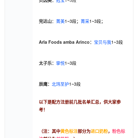
完达山
：
菁美
1~3段；
菁采
1~3段；
Arla Foods amba Arinco：
宝贝与我
1~3段
太子乐：
挚悦
1~3段
辰鹰：
北玮至护
1~3段
以下是配方注册前几批名单汇总，供大家参
考！
（
注：
其中
黄色标注
部分为
进口奶粉
，
粉色标