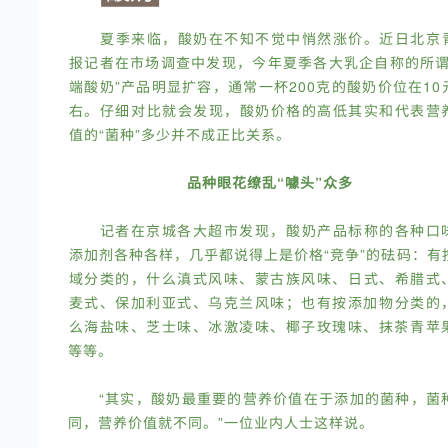
夏季来临，酸奶在不知不觉中悄然涨价。近日北京
报记者在市场调查中发现，今年夏季各大乳企自称的所谓
端酸奶”产品明显扩容，通常一杯200克的酸奶价位在10
右。仔细对比就会发现，酸奶价格的高低其实和代表营
值的“菌种”多少并不成正比关系。
品种眼花缭乱“噱头”众多
记者在京城各大超市发现，酸奶产品标称的各种口
添加剂各种各样，几乎都说得上是价格“竞争”的砝码：有
域分类的，什么滇式风味、蒙古族风味、日式、希腊式
麦式、保加利亚式、乌克兰风味；也有按添加物分类的
么海盐味、芝士味、冰激凌味、椰子玫瑰味、抹茶青苹
等等。
“其实，酸奶最重要的营养价值在于添加的菌种，菌
同，营养价值就不同。”一位业内人士这样说。