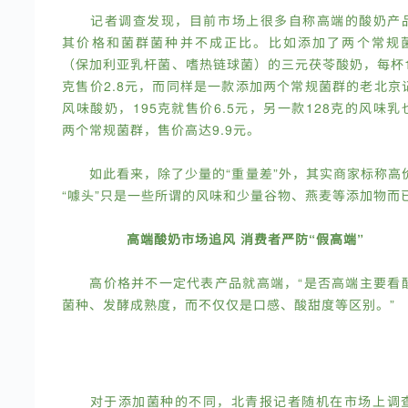
记者调查发现，目前市场上很多自称高端的酸奶产
其价格和菌群菌种并不成正比。比如添加了两个常规
（保加利亚乳杆菌、嗜热链球菌）的三元茯苓酸奶，每杯1
克售价2.8元，而同样是一款添加两个常规菌群的老北京
风味酸奶，195克就售价6.5元，另一款128克的风味乳
两个常规菌群，售价高达9.9元。
如此看来，除了少量的“重量差”外，其实商家标称高
“噱头”只是一些所谓的风味和少量谷物、燕麦等添加物而
高端酸奶市场追风 消费者严防“假高端”
高价格并不一定代表产品就高端，“是否高端主要看
菌种、发酵成熟度，而不仅仅是口感、酸甜度等区别。”
对于添加菌种的不同，北青报记者随机在市场上调