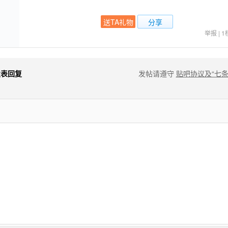
送TA礼物
分享
举报
|
1
发表回复
发帖请遵守
贴吧协议及“七条