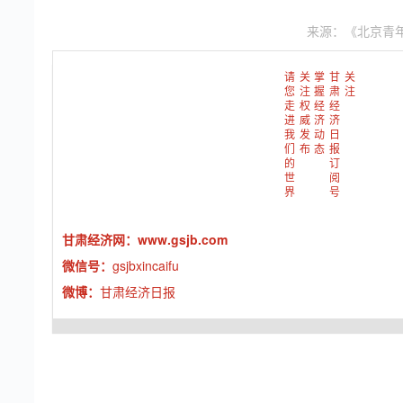
来源：《北京青
请
关
掌
甘
关
您
注
握
肃
注
走
权
经
经
进
威
济
济
我
发
动
日
们
布
态
报
的
订
世
阅
界
号
甘肃经济网：
www.gsjb.com
微信号：
gsjbxincaifu
微博：
甘肃经济日报