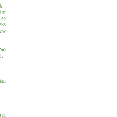
品，
菌群
50
记忆
也含
价的
已。
酸奶
查比