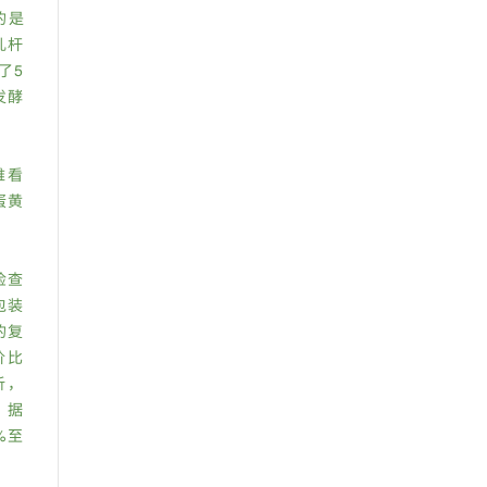
的是
乳杆
了5
发酵
难看
蛋黄
检查
包装
的复
价比
析，
。据
%至