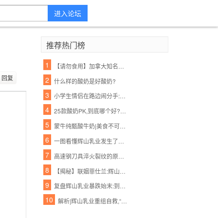
进入论坛
推荐热门榜
1
【请勿食用】加拿大知名酸奶里有塑料!鸡块、摇篮、玩具…一大波都在召回!
回复
2
什么样的酸奶是好酸奶?
3
小学生情侣在路边闹分手:你吃的辣条是我买的,喝的酸奶也是我买的!看得我好心酸...
4
25款酸奶PK,到底哪个好?最权威的检测来了!
5
蒙牛纯甄酸牛奶|美食不可辜负,好酸奶不容错过!
6
一图看懂辉山乳业发生了什么
7
高速钢刀具淬火裂纹的原因分析及预防措施
8
【揭秘】联姻菲仕兰:辉山乳业新增洋品牌奶粉意欲为何?
9
复盘辉山乳业暴跌始末:到底如何在这个薄情的市场深情地活着?
10
解析|辉山乳业重组自救,“白武士”难寻