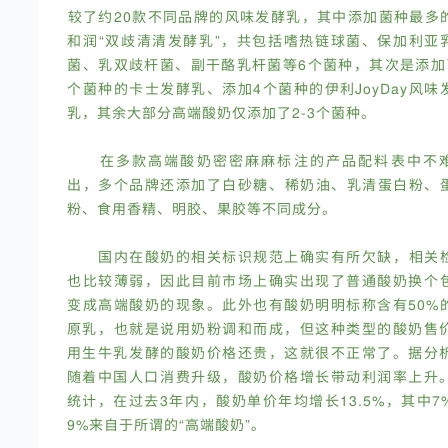
较了约20款不同品牌的风味发酵乳，其中添加菌种最多
和润“双歧清清发酵乳”，共包括嗜热链球菌、保加利亚
菌、乳双歧杆菌、副干酪乳杆菌等6个菌种，其次是添加
个菌种的卡士发酵乳、添加4个菌种的伊利JoyDay风味
乳，其余大部分高端酸奶仅添加了2-3个菌种。
在多款高端酸奶密密麻麻标注的产品配料表中不
出，多个品牌还添加了白砂糖、稀奶油、乳清蛋白粉、
粉、食用香精、明胶、果胶等不同成分。
国内在酸奶的相关标识规范上确实有所欠缺，相关
也比较薄弱，因此目前市场上确实出现了普通酸奶换个
变成高端酸奶的现象。此外也有酸奶明明标称含有50%
原乳，也就是说用奶粉调和而成，但这种类型的酸奶售
用生牛乳发酵的酸奶价格还贵，这就很不正常了。据分
随着中国人口消费升级，酸奶价格增长带动利润率上升
统计，在过去3年内，酸奶单价年均增长13.5%，其中7
9%来自于所谓的“高端酸奶”。