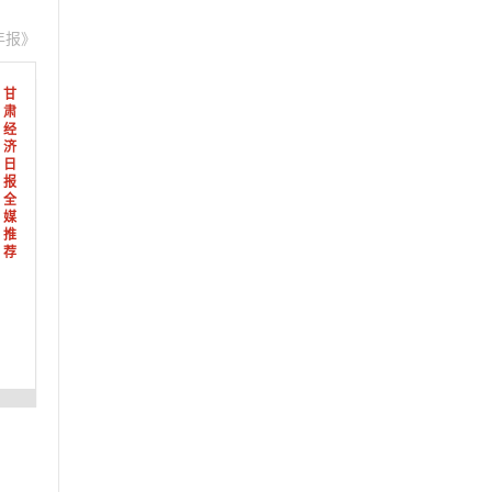
年报》
甘
肃
经
济
日
报
全
媒
推
荐