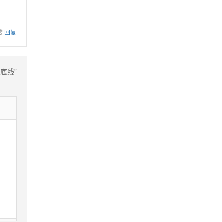
楼
回复
底线”