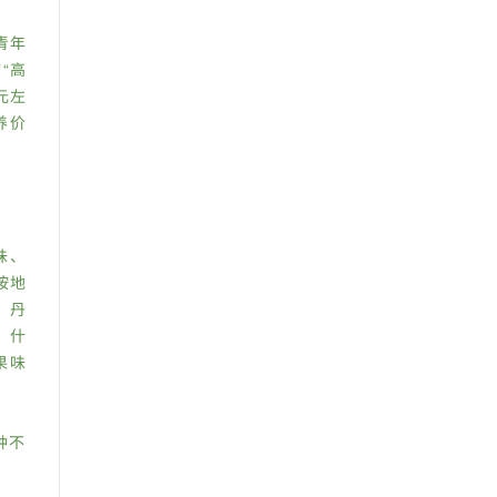
青年
“高
元左
养价
味、
按地
、丹
，什
果味
种不