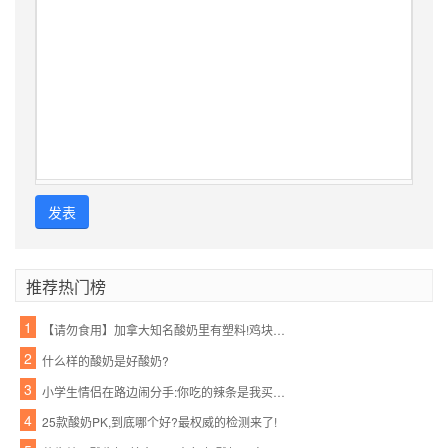
发表
推荐热门榜
1
【请勿食用】加拿大知名酸奶里有塑料!鸡块、摇篮、玩具…一大波都在召回!
2
什么样的酸奶是好酸奶?
3
小学生情侣在路边闹分手:你吃的辣条是我买的,喝的酸奶也是我买的!看得我好心酸...
4
25款酸奶PK,到底哪个好?最权威的检测来了!